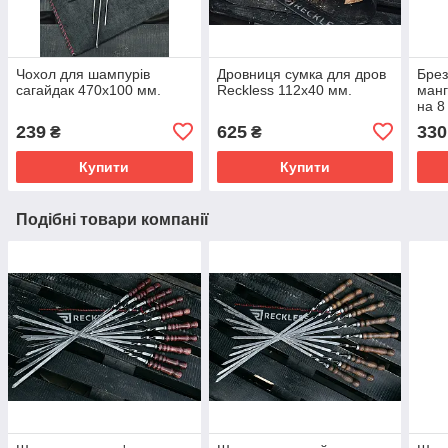
Чохол для шампурів
Дровниця сумка для дров
Брез
сагайдак 470х100 мм.
Reckless 112х40 мм.
манг
на 8
мм .
239
625
330
₴
₴
Купити
Купити
Подібні товари компанії