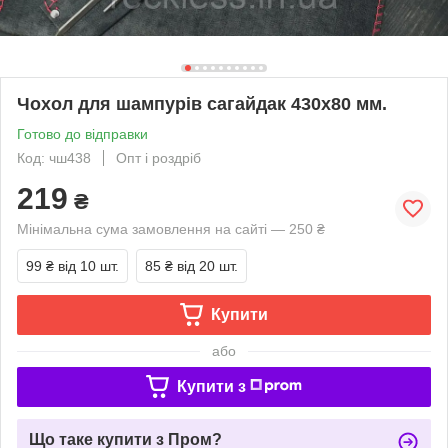
Чохол для шампурів сагайдак 430х80 мм.
Готово до відправки
Код: чш438
Опт і роздріб
219
₴
Мінімальна сума замовлення на сайті — 250 ₴
99 ₴
від 10 шт.
85 ₴
від 20 шт.
Купити
або
Купити з
Що таке купити з Пром?