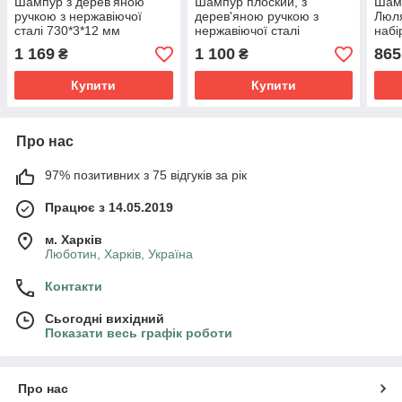
Шампур з дерев'яною
Шампур плоский, з
Шам
ручкою з нержавіючої
дерев'яною ручкою з
Люля
сталі 730*3*12 мм
нержавіючої сталі
набі
комплект з 10 шт в чохлі
750*3*12 мм комплект з 10
сага
1 169
1 100
865
₴
₴
(сагайдак)
шт в чохлі (сагайдак)
Купити
Купити
Про нас
97% позитивних з 75 відгуків за рік
Працює з 14.05.2019
м. Харків
Люботин, Харків, Україна
Контакти
Сьогодні вихідний
Показати весь графік роботи
Про нас