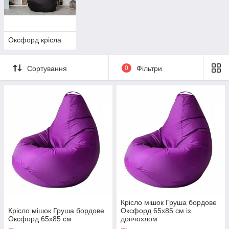
Оксфорд крісла
Сортування
0
Фільтри
Крісло мішок Груша бордове
Крісло мішок Груша бордове
Оксфорд 65х85 см із
Оксфорд 65х85 см
допчохлом