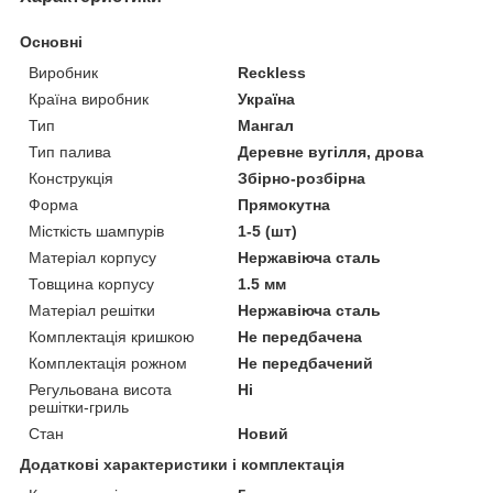
Основні
Виробник
Reckless
Країна виробник
Україна
Тип
Мангал
Тип палива
Деревне вугілля, дрова
Конструкція
Збірно-розбірна
Форма
Прямокутна
Місткість шампурів
1-5 (шт)
Матеріал корпусу
Нержавіюча сталь
Товщина корпусу
1.5 мм
Матеріал решітки
Нержавіюча сталь
Комплектація кришкою
Не передбачена
Комплектація рожном
Не передбачений
Регульована висота
Ні
решітки-гриль
Стан
Новий
Додаткові характеристики і комплектація