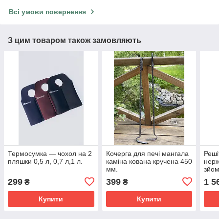
Всі умови повернення
З цим товаром також замовляють
Термосумка — чохол на 2
Кочерга для печі мангала
Реші
пляшки 0,5 л, 0,7 л,1 л.
каміна кована кручена 450
нерж
мм.
зйом
360х
299
399
1 5
₴
₴
Купити
Купити