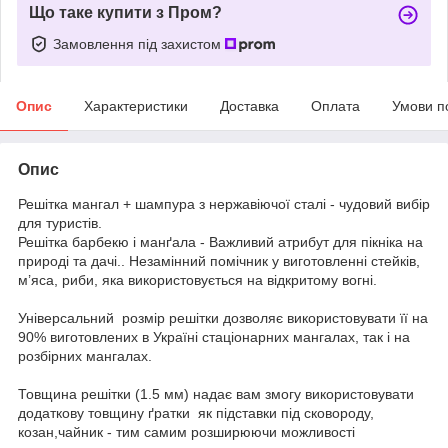
Що таке купити з Пром?
Замовлення під захистом
Опис
Характеристики
Доставка
Оплата
Умови п
Опис
Решітка мангал + шампура з нержавіючої сталі - чудовий вибір
для туристів.
Решітка барбекю і манґала - Важливий атрибут для пікніка на
природі та дачі.. Незамінний помічник у виготовленні стейків,
м’яса, риби, яка використовується на відкритому вогні.
Універсальний розмір решітки дозволяє використовувати її на
90% виготовлених в Україні стаціонарних мангалах, так і на
розбірних мангалах.
Товщина решітки (1.5 мм) надає вам змогу використовувати
додаткову товщину ґратки як підставки під сковороду,
козан,чайник - тим самим розширюючи можливості