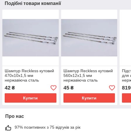
Подібні товари компанії
Шампур Reckless кутовий
Шампур Reckless кутовий
Підс
470х10х1,5 мм
560х12х1,5 мм
для 
нержавіюча сталь
нержавіюча сталь
нерж
Reck
42
45
819
₴
₴
Купити
Купити
Про нас
97% позитивних з 75 відгуків за рік