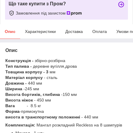
Що таке купити з Пром?
Замовлення під захистом
Опис
Характеристики
Доставка
Оплата
Умови п
Опис
Конструкція -
збірно-розбірна
Тип палива -
деревне вугілля,дрова
Товщина корпусу - 3
мм
Матеріал корпусу
- сталь
Довжина -
440 мм
Ширина
-245 мм
Висота бортиків, глибина
-150 мм
Висота ніжок
- 450 мм
Вага
- 8.5 кг
Форма
-прямокутна
висота в транспортному положенні
- 440 мм
Комплектація:
Мангал розкладний Reckless на 8 шампурів
Мангал - 1 шт.;