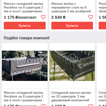
Мангал складаний валіза
Мангал валіза з
Реші
Reckless на 8 шампурів 2
нержавіючої сталі на 8
нерж
мм в чохлі і рукавичками .
шампурів 2 мм розбірний .
зйом
360х
1 175
2 640
1 5
₴/комплект
₴
Купити
Купити
Подібні товари компанії
Мангал складаний валіза
Складаний мангал валіза
Скла
Reckless на 8 шампурів 2
на 10 шампурів. 3 мм
на 1
мм в чохлі і рукавичками .
дворівневий компактний
комп
для шашлику і гриля
грил