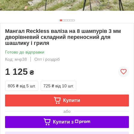
Мангал Reckless валіза на 8 шампурів 3 мм
дворівневий складний переносний для
шашлику і гриля
Готово до відправки
Код: мчр38
Опт і роздріб
1 125
₴
805 ₴
від 5 шт.
725 ₴
від 10 шт.
Купити
або
Купити з