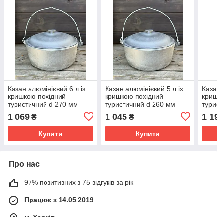
Казан алюмінієвий 6 л із
Казан алюмінієвий 5 л із
Каза
кришкою похідний
кришкою похідний
криш
туристичний d 270 мм
туристичний d 260 мм
тури
1 069
1 045
1 1
₴
₴
Купити
Купити
Про нас
97% позитивних з 75 відгуків за рік
Працює з 14.05.2019
м. Харків