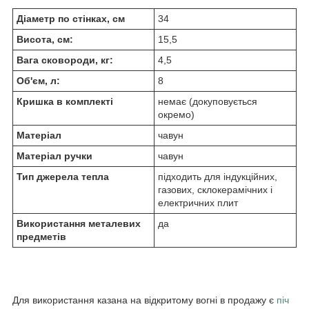
Діаметр по стінках, см
34
Висота, см:
15,5
Вага сковороди, кг:
4,5
Об'єм, л:
8
Кришка в комплекті
немає (докуповується
окремо)
Матеріал
чавун
Матеріал ручки
чавун
Тип джерела тепла
підходить для індукційних,
газових, склокерамічних і
електричних плит
Використання металевих
да
предметів
Для використання казана на відкритому вогні в продажу є
піч