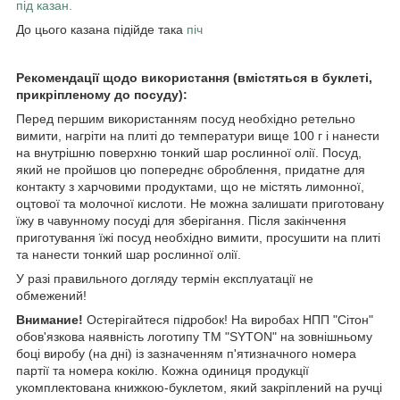
під казан.
До цього казана підійде така
піч
Рекомендації щодо використання (вмістяться в буклеті,
прикріпленому до посуду):
Перед першим використанням посуд необхідно ретельно
вимити, нагріти на плиті до температури вище 100 г і нанести
на внутрішню поверхню тонкий шар рослинної олії. Посуд,
який не пройшов цю попереднє оброблення, придатне для
контакту з харчовими продуктами, що не містять лимонної,
оцтової та молочної кислоти. Не можна залишати приготовану
їжу в чавунному посуді для зберігання. Після закінчення
приготування їжі посуд необхідно вимити, просушити на плиті
та нанести тонкий шар рослинної олії.
У разі правильного догляду термін експлуатації не
обмежений!
Внимание!
Остерігайтеся підробок! На виробах НПП "Сітон"
обов'язкова наявність логотипу ТМ "SYTON" на зовнішньому
боці виробу (на дні) із зазначенням п'ятизначного номера
партії та номера кокілю. Кожна одиниця продукції
укомплектована книжкою-буклетом, який закріплений
на ручці