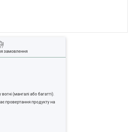
ля замовлення
огні (мангалі або багатті).
гає провертання продукту на