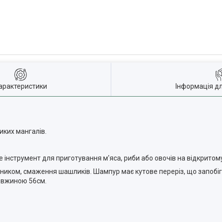
арактеристики
Інформація д
иких мангалів.
інструмент для приготування м'яса, риби або овочів на відкритому в
ником, смаження шашликів. Шампур має кутове переріз, що запобі
довжиною 56см.