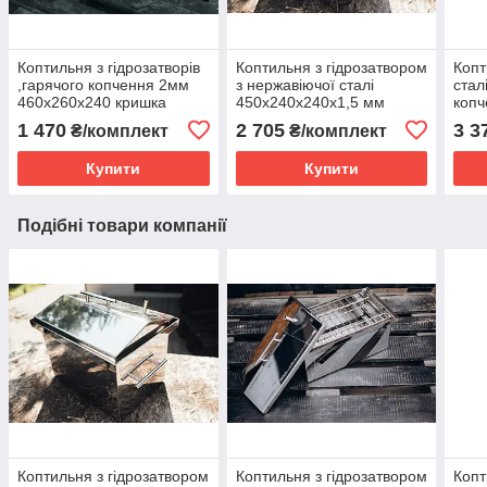
Коптильня з гідрозатворів
Коптильня з гідрозатвором
Копт
,гарячого копчення 2мм
з нержавіючої сталі
стал
460х260х240 кришка
450х240х240х1,5 мм
копч
будиночком у чохлі і
брезентовий чохол плюс
1,5 
1 470
2 705
3 3
₴/комплект
₴/комплект
рукавичками
рукавички
Купити
Купити
Подібні товари компанії
Коптильня з гідрозатвором
Коптильня з гідрозатвором
Копт