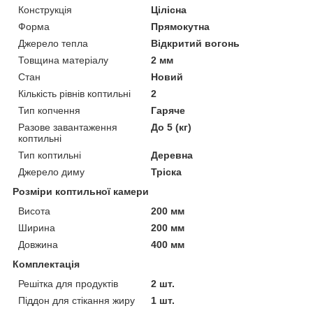
Конструкція
Цілісна
Форма
Прямокутна
Джерело тепла
Відкритий вогонь
Товщина матеріалу
2 мм
Стан
Новий
Кількість рівнів коптильні
2
Тип копчення
Гаряче
Разове завантаження
До 5 (кг)
коптильні
Тип коптильні
Деревна
Джерело диму
Тріска
Розміри коптильної камери
Висота
200 мм
Ширина
200 мм
Довжина
400 мм
Комплектація
Решітка для продуктів
2 шт.
Піддон для стікання жиру
1 шт.