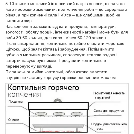
5-10 хвилин можливий інтенсивний нагрів основи, після чого
його необхідно зменшити: при копченні риби – до середнього
рівня, а при копченні сала і м'яса – ще слабшими, щоб не
витопити жир.
Час копчення залежить від ваги продуктів, температури,
вологості, обсягу порцій, інтенсивності нагріву і може бути для
риби 30-60 хвилин, для сала і м'яса 60-120 хвилин.
Після використання, коптильню потрібно очистити жорсткою
щіткою, щоб зняти кіптява і забруднення. Потім вимити
губкою з мильним розчином, сполоснути теплою водою і
витерти насухо рушником. Просушити коптильню в
перевернутому вигляді.
Після кожної мийки коптильні, обов'язково змастити
внутрішню частину корпусу і кришки рослинним маслом.