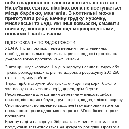
собі в задоволенні завести коптильню із сталі .
На виїзних святах, пікніках вона не поступається
місце барбекю, мангалів. В коптильні можна
приготувати рибу, качину грудку, курочку,
мисливські та будь-які інші ковбаски, смажити
свинину, «поворожити» над морепродуктами,
овочами і навіть салом..
ПІДГОТОВКА ТА ПОРЯДОК РОБОТИ
УВАГА: Після покупки, перед першим приготуванням,
необхідно коптильню промити гарячою водою і прогріти на
джерело вогню протягом 20-25 хвилин.
Зняти кришку з корпуса. На дно корпусу насипати тирсу або
тріски, розподіливши їх рівним шаром, з розрахунку 200-250
гр. на 1 годину роботи.
Тирса, дрібні стружки або тріска, очищені від кори, бажано
застосовувати листяних порід дерев, крім берези.
Рекомендована для коптіння деревина – вільхові, дубові,
осикові, від старих яблунь, груш, горіха, кедра, ялівцю, вересу.
Сирі продукти, попередньо засолені (замариновані) і злегка
повяленные, розкладаються на гратах. М'ясо бажано трохи
проварити.
Кришку надіти на корпус. Зібрана таким чином коптильня з
продуктами встановлюється на джерело розігріву. Протягом