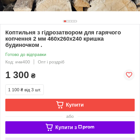
Коптильня з гідрозатвором для гарячого
копчення 2 мм 460х260х240 кришка
будиночком .
Готово до відправки
Код: кчм400
Опт і роздріб
1 300
₴
1 100 ₴
від 3 шт.
Купити
або
Купити з