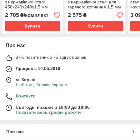
з нержавіючої сталі
з нержавіючої сталі для
стал
450х240х240х1,5 мм
гарячого копчення 1,5 мм
чохл
брезентовий чохол плюс
450 х 240 х 240 .
копч
2 705
2 575
3 0
₴/комплект
₴
рукавички
х40
Купити
Купити
Про нас
97% позитивних з 75 відгуків за рік
Працює з 14.05.2019
м. Харків
Люботин, Харків, Україна
Контакти
Сьогодні працює з 10:00 до 18:00
Показати весь графік роботи
Про нас