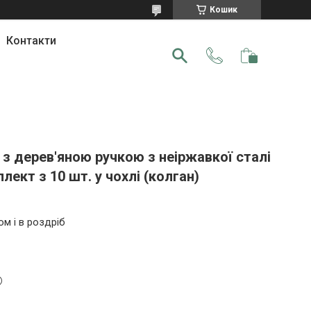
Кошик
Контакти
з дерев'яною ручкою з неіржавкої сталі
лект з 10 шт. у чохлі (колган)
ом і в роздріб