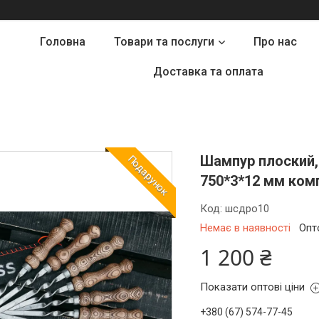
Головна
Товари та послуги
Про нас
Доставка та оплата
Шампур плоский, 
Подарунок
750*3*12 мм комп
Код:
шсдро10
Немає в наявності
Опт
1 200 ₴
Показати оптові ціни
+380 (67) 574-77-45