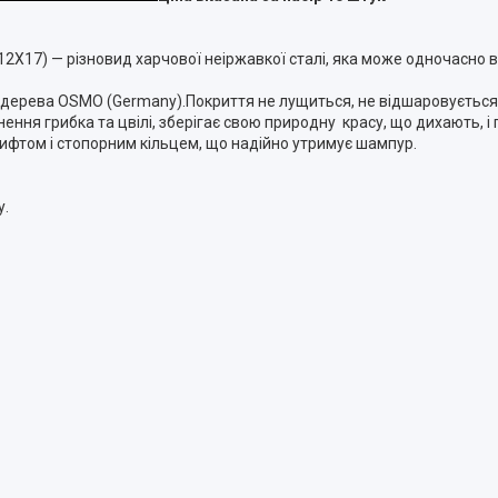
 12Х17) — різновид харчової неіржавкої сталі, яка може одночасно 
 дерева OSMO (Germany).Покриття не лущиться, не відшаровується
нення грибка та цвілі, зберігає свою природну красу, що дихають, і
ифтом і стопорним кільцем, що надійно утримує шампур.
у.