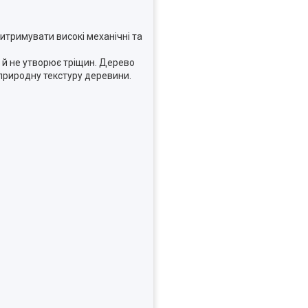
витримувати високі механічні та
 й не утворює тріщин. Дерево
 природну текстуру деревини.