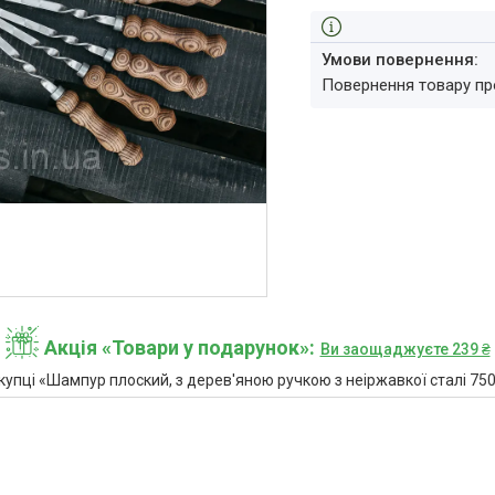
повернення товару п
Акція «Товари у подарунок»
Ви заощаджуєте 239 ₴
пці «Шампур плоский, з дерев'яною ручкою з неіржавкої сталі 750*3