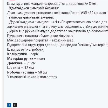
Шампур з неіржавкої полірованої сталі завтовшки 3 мм.
Відмітні риси шампурів Reckless:
Лезо шампури
виготовлене з неіржавкої сталі AISI 430 (аналог
температурні навантаження.
Дерев'яна ручка шампура
— ясінь.Покрита захисною олією для
захищене від вологи та впливу ультрафіолету, стійке до виник
Дерев'яна ручка шампура додатково закріплена до основи шт
Ручка виготовлена обмеженою кількістю.
Має двошарове покриття + захисний шар.
Підкреслена структура дерева, що передає "теплоту" матеріал
Шампур ручної роботи.
Колір
ручки —
горіх
Матеріал ручки —
ясен
Довжина —
75 см
Ширина —
12 мм
Робоча частина —
50 см
У комплекті чохол із поліестеру